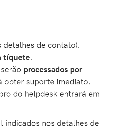
s detalhes de contato).
m
tíquete
.
 serão
processados por
á obter suporte imediato.
bro do helpdesk entrará em
l indicados nos detalhes de