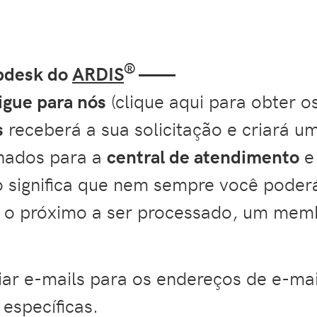
®
lpdesk do
ARDIS
——
ligue para nós
(clique aqui para obter o
s
receberá a sua solicitação e criará u
hados para a
central de atendimento
e
so significa que nem sempre você poder
r o próximo a ser processado, um mem
iar e-mails para os endereços de e-mai
específicas.