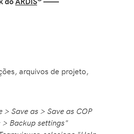
sk do
ARDIS
——
ões, arquivos de projeto,
le > Save as > Save as COP
s > Backup settings"