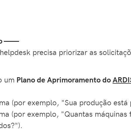
ção ——
elpdesk precisa priorizar as solicita
ão um
Plano de Aprimoramento do
ARDI
ma (por exemplo, "Sua produção está p
ma (por exemplo, "Quantas máquinas 
dos?").