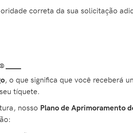
ioridade correta da sua solicitação ad
®
——
go
, o que significa que você receberá 
eu tíquete.
atura, nosso
Plano de Aprimoramento 
ão: