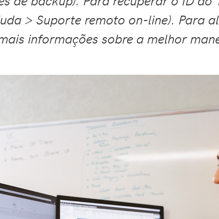
s de backup). Para recuperar o ID do 
uda > Suporte remoto on-line). Para al
 mais informações sobre a melhor mane