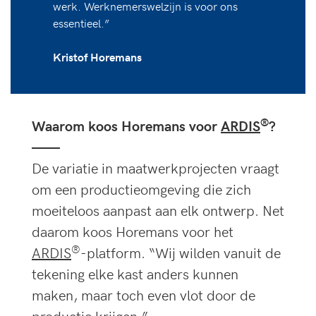
werk. Werknemerswelzijn is voor ons
essentieel.”
Kristof Horemans
®
Waarom koos Horemans voor
ARDIS
?
——
De variatie in maatwerkprojecten vraagt
om een productieomgeving die zich
moeiteloos aanpast aan elk ontwerp. Net
daarom koos Horemans voor het
®
ARDIS
-platform. “Wij wilden vanuit de
tekening elke kast anders kunnen
maken, maar toch even vlot door de
productie krijgen.”