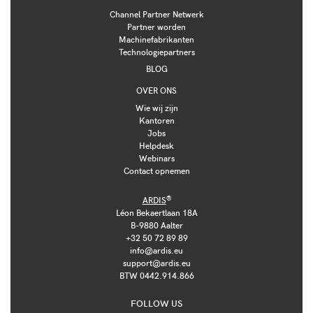
Channel Partner Netwerk
Partner worden
Machinefabrikanten
Technologiepartners
BLOG
OVER ONS
Wie wij zijn
Kantoren
Jobs
Helpdesk
Webinars
Contact opnemen
®
ARDIS
Léon Bekaertlaan 18A
B-9880 Aalter
+32 50 72 89 89
info@ardis.eu
support@ardis.eu
BTW 0442.914.866
FOLLOW US