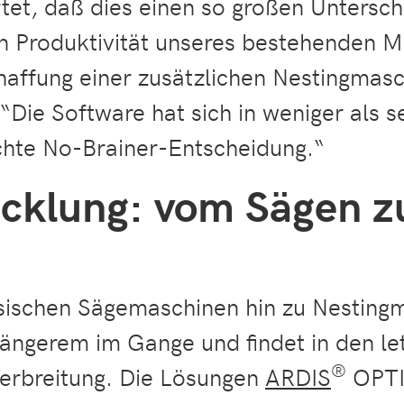
rtet, daß dies einen so großen Unters
n Produktivität unseres bestehenden 
haffung einer zusätzlichen Nestingmas
 “Die Software hat sich in weniger als
echte No-Brainer-Entscheidung.“
cklung: vom Sägen z
ischen Sägemaschinen hin zu Nestingma
längerem im Gange und findet in den le
®
rbreitung. Die Lösungen
ARDIS
OPTI