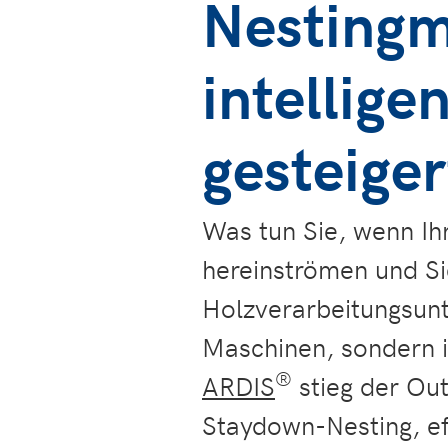
Nestingm
intellig
gesteiger
Was tun Sie, wenn Ih
hereinströmen und S
Holzverarbeitungsunt
Maschinen, sondern i
®
ARDIS
stieg der Ou
Staydown-Nesting, ef