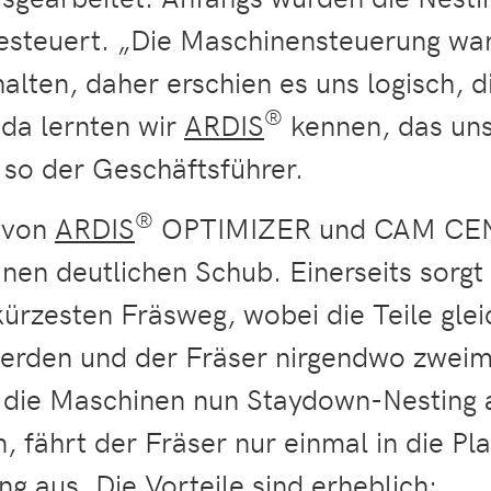
esteuert. „Die Maschinensteuerung wa
ten, daher erschien es uns logisch, di
®
a lernten wir
ARDIS
kennen, das uns
 so der Geschäftsführer.
®
 von
ARDIS
OPTIMIZER und CAM CEN
nen deutlichen Schub. Einerseits sorgt 
ürzesten Fräsweg, wobei die Teile glei
werden und der Fräser nirgendwo zweim
die Maschinen nun Staydown-Nesting an
, fährt der Fräser nur einmal in die Pla
ng aus. Die Vorteile sind erheblich: