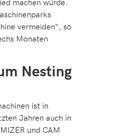
chied machen würde.
Maschinenparks
chine vermeiden“, so
 sechs Monaten
um Nesting
chinen ist in
tzten Jahren auch in
MIZER und CAM