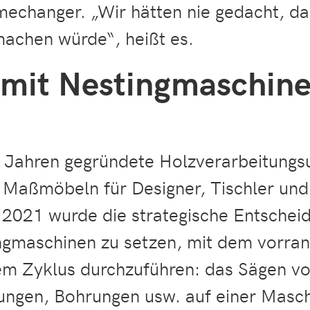
mechanger. „Wir hätten nie gedacht, da
machen würde“, heißt es.
 mit Nestingmaschine
n Jahren gegründete Holzverarbeitungs
n Maßmöbeln für Designer, Tischler und
r 2021 wurde die strategische Entschei
ingmaschinen zu setzen, mit dem vorran
em Zyklus durchzuführen: das Sägen vo
ungen, Bohrungen usw. auf einer Masc