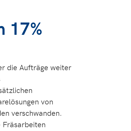
um 17%
r die Aufträge weiter
s
sätzlichen
warelösungen von
den verschwanden.
e Fräsarbeiten