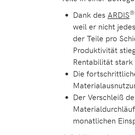
®
Dank des
ARDIS
weil er nicht jede
der Teile pro Sch
Produktivität sti
Rentabilität star
Die fortschrittli
Materialausnutzu
Der Verschleiß de
Materialdurchläuf
monatlichen Ein