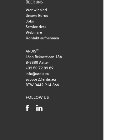
ÜBER UNS
Wer wir sind
Unsere Büros
Jobs
Service desk
Webinare
Kontakt aufnehmen
®
ARDIS
Léon Bekaertlaan 18A
B-9880 Aalter
+32 50 72 89 89
info@ardis.eu
support@ardis.eu
BTW 0442.914.866
FOLLOW US