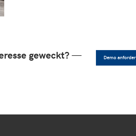
teresse geweckt?
—
Demo anforder