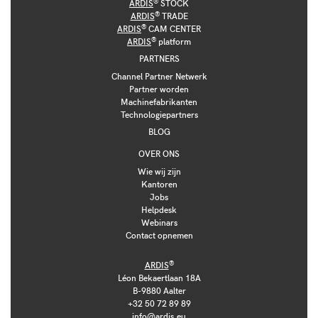
®
ARDIS
STOCK
®
ARDIS
TRADE
®
ARDIS
CAM CENTER
®
ARDIS
platform
PARTNERS
Channel Partner Netwerk
Partner worden
Machinefabrikanten
Technologiepartners
BLOG
OVER ONS
Wie wij zijn
Kantoren
Jobs
Helpdesk
Webinars
Contact opnemen
®
ARDIS
Léon Bekaertlaan 18A
B-9880 Aalter
+32 50 72 89 89
info@ardis.eu