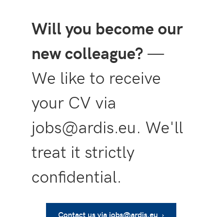
Will you become our
new colleague?
—
We like to receive
your CV via
jobs@ardis.eu. We'll
treat it strictly
confidential.
Contact us via jobs@ardis.eu ›