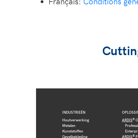
Français:
Conditions gén
Cuttin
INDUSTRIEËN
OPLOSSI
®
Houtverwerking
ARDIS
O
Metalen
Profess
Kunststoffen
Enterpr
®
Gevelbekleding
ARDIS
P