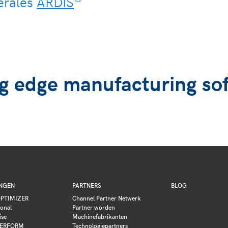
érales
ARDIS
g edge manufacturing so
NGEN
PARTNERS
BLOG
PTIMIZER
Channel Partner Netwerk
ional
Partner worden
ise
Machinefabrikanten
ERFORM
Technologiepartners