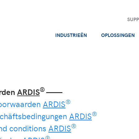
SUP
INDUSTRIEËN
OPLOSSINGEN
®
arden
ARDIS
——
®
oorwaarden
ARDIS
®
schäftsbedingungen
ARDIS
®
nd conditions
ARDIS
®