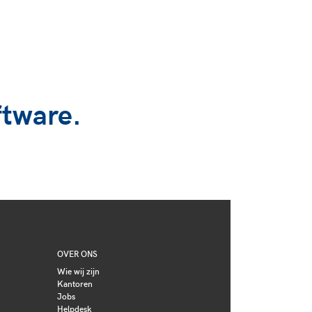
ftware.
OVER ONS
Wie wij zijn
Kantoren
Jobs
Helpdesk