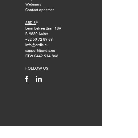
Webinars
Contact opnemen
®
ARDIS
Léon Bekaertlaan 18A
B-9880 Aalter
+32 50 72 89 89
info@ardis.eu
support@ardis.eu
BTW 0442.914.866
FOLLOW US