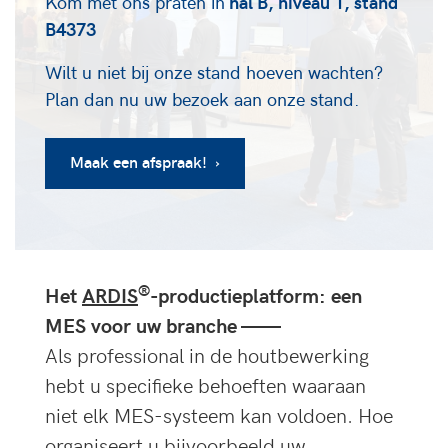
Kom met ons praten in
hal B, niveau 1, stand
B4373
Wilt u niet bij onze stand hoeven wachten?
Plan dan nu uw bezoek aan onze stand.
Maak een afspraak! ›
®
Het
ARDIS
-productieplatform: een
MES voor uw branche ——
Als professional in de houtbewerking
hebt u specifieke behoeften waaraan
niet elk MES-systeem kan voldoen. Hoe
organiseert u bijvoorbeeld uw