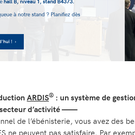
le
hall B, niveau 1, stand B4373.
queue à notre stand ? Planifiez dès
'hui ! ›
®
oduction
ARDIS
: un système de gestion
 secteur d’activité ——
nnel de l’ébénisterie, vous avez des be
S ne peuvent pas satisfaire. Par exe