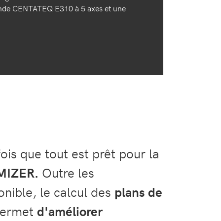
ande CENTATEQ E310 à 5 axes et une
fois que tout est prêt pour la
IMIZER.
Outre les
nible, le calcul des
plans de
permet
d'améliorer