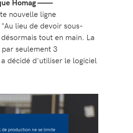
atique Homag ——
ute nouvelle ligne
"Au lieu de devoir sous-
s désormais tout en main. La
e par seulement 3
écidé d'utiliser le logiciel
de production ne se limite