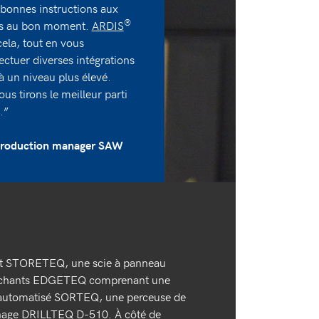
 bonnes instructions aux
®
s au bon moment.
ARDIS
ela, tout en vous
ectuer diverses intégrations
à un niveau plus élevé.
ous tirons le meilleur parti
.”
 production manager SAW
ôt STORETEQ, une scie à panneau
 chants EDGETEQ comprenant une
e automatisé SORTEQ, une perceuse de
nnage DRILLTEQ D-510. À côté de