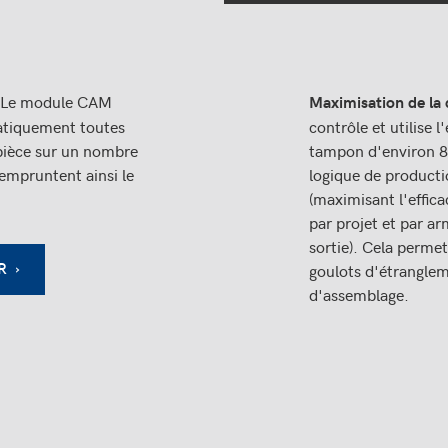
Le module CAM
Maximisation de la 
atiquement toutes
contrôle et utilise 
pièce sur un nombre
tampon d'environ 80
mpruntent ainsi le
logique de product
(maximisant l'effic
par projet et par ar
sortie). Cela permet
R ›
goulots d'étranglem
d'assemblage.