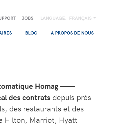
UPPORT
JOBS
LANGUAGE:
FRANÇAIS
AIRES
BLOG
A PROPOS DE NOUS
 automatique Homag ——
cal des contrats
depuis près
s, des restaurants et des
 Hilton, Marriot, Hyatt