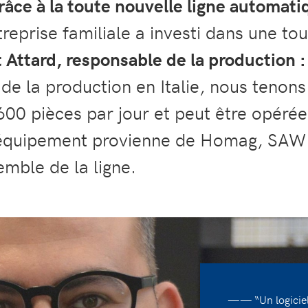
grâce à la toute nouvelle ligne autom
ntreprise familiale a investi dans une to
 Attard, responsable de la production :
 de la production en Italie, nous tenon
600 pièces par jour et peut être opéré
équipement provienne de Homag, SAW a d
emble de la ligne.
—— “Un logiciel 