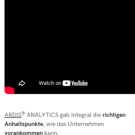
®
ARDIS
ANALYTICS gab Integral die
richtigen
Anhaltspunkte
, wie das Unternehmen
vorankommen
kann.