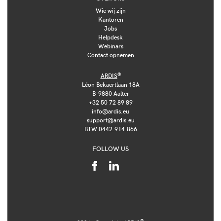
Wie wij zijn
Kantoren
Jobs
Helpdesk
Webinars
Contact opnemen
®
ARDIS
Léon Bekaertlaan 18A
B-9880 Aalter
+32 50 72 89 89
info@ardis.eu
support@ardis.eu
BTW 0442.914.866
FOLLOW US
®