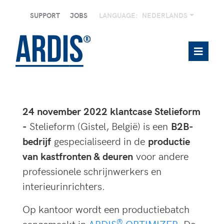
SUPPORT
JOBS
LANGUAGE:
NEDERLANDS
24 november 2022 klantcase Stelieform
-
Stelieform (Gistel, België) is een
B2B-
bedrijf
gespecialiseerd in de
productie
van kastfronten & deuren
voor andere
professionele schrijnwerkers en
interieurinrichters.
Op kantoor wordt een productiebatch
®
aangemaakt in
ARDIS
OPTIMIZER
. De