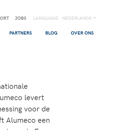
PORT
JOBS
LANGUAGE:
NEDERLANDS
PARTNERS
BLOG
OVER ONS
ationale
umeco levert
messing voor de
eft Alumeco een