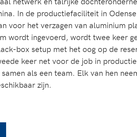
naal netwerk en talrijke dochterondern
na. In de productiefaciliteit in Odense
an voor het verzagen van aluminium pl
em wordt ingevoerd, wordt twee keer g
black-box setup met het oog op de rese
weede keer net voor de job in producti
samen als een team. Elk van hen neem
eschikbaar zijn.