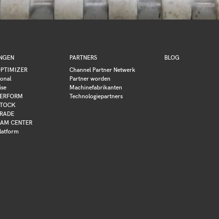
NGEN
PARTNERS
BLOG
PTIMIZER
Channel Partner Netwerk
ional
Partner worden
ise
Machinefabrikanten
ERFORM
Technologiepartners
TOCK
RADE
AM CENTER
latform