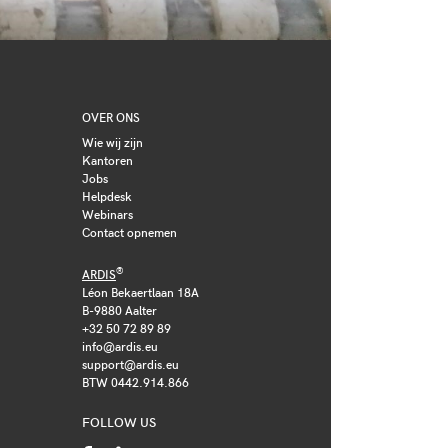
OVER ONS
Wie wij zijn
Kantoren
Jobs
Helpdesk
Webinars
Contact opnemen
®
ARDIS
Léon Bekaertlaan 18A
B-9880 Aalter
+32 50 72 89 89
info@ardis.eu
support@ardis.eu
BTW 0442.914.866
FOLLOW US