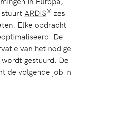
emingen in Europa,
®
 stuurt
ARDIS
zes
aten. Elke opdracht
eoptimaliseerd. De
rvatie van het nodige
e wordt gestuurd. De
t de volgende job in